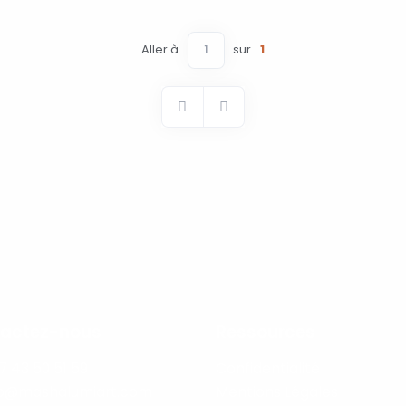
Aller à
sur
1
actez-nous
Ressources
7 43 50 51 59
Confidentialité
lo@mashalumiart.com
Mentions Légales