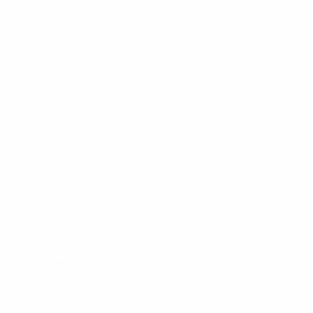
Newsletter
Recevez du contenu édifiant en
vous inscrivant à notre