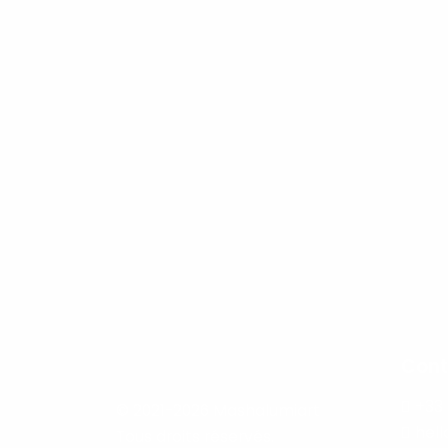
Cont
+33 
© 2021-2026 Mashalumiart
hel
Tous droits réservés.