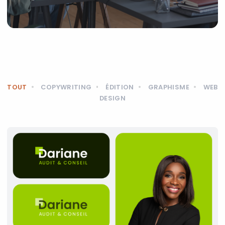
TOUT
COPYWRITING
ÉDITION
GRAPHISME
WEB
DESIGN